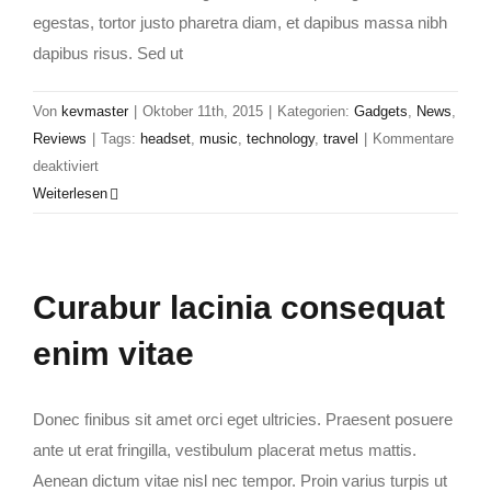
egestas, tortor justo pharetra diam, et dapibus massa nibh
dapibus risus. Sed ut
Von
kevmaster
|
Oktober 11th, 2015
|
Kategorien:
Gadgets
,
News
,
Reviews
|
Tags:
headset
,
music
,
technology
,
travel
|
Kommentare
für
deaktiviert
Nunc
Weiterlesen
arcu
enim,
suscipit
Curabur lacinia consequat
sed
lacus
enim vitae
curs
Donec finibus sit amet orci eget ultricies. Praesent posuere
ante ut erat fringilla, vestibulum placerat metus mattis.
Aenean dictum vitae nisl nec tempor. Proin varius turpis ut