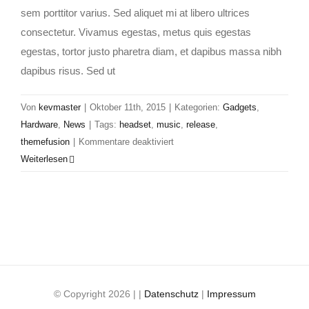
sem porttitor varius. Sed aliquet mi at libero ultrices
consectetur. Vivamus egestas, metus quis egestas
egestas, tortor justo pharetra diam, et dapibus massa nibh
dapibus risus. Sed ut
Von
kevmaster
|
Oktober 11th, 2015
|
Kategorien:
Gadgets
,
Hardware
,
News
|
Tags:
headset
,
music
,
release
,
für
themefusion
|
Kommentare deaktiviert
Curabur
Weiterlesen
lacinia
consequat
enim
vitae
© Copyright
2026 |
|
Datenschutz
|
Impressum